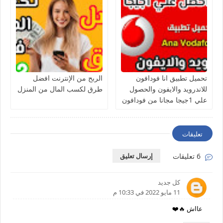
تحميل تطبيق انا فودافون
الربح من الإنترنت افضل
للاندرويد والايفون والحصول
طرق لكسب المال من المنزل
علي 1جيجا مجانا من فودافون
تعليقات
6 تعليقات
إرسال تعليق
كل جديد
11 مايو 2022 في 10:33 م
عااش 🔥❤️