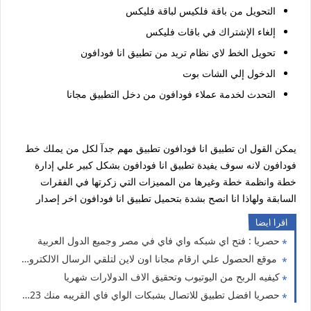
التحويل من باقة فلكيس لباقة فليكس
إلغاء الإشتراك في باقات فليكس
تحويل الخط لاي نظام تريد من تطبيق انا فودافون
الدخول إلي الشات بوت
التحدث لخدمة عملاء فودافون من دخل التطبيق مجانا
يمكن القول ان تطبيق انا فودافون تطبيق مهم جدآ لكل من يملك خط
فودافون لانه سوف يفيدة تطبيق انا فودافون بشكل كبير علي إدارة
خطة وانظمة خطة وغيرها من المميزات التي زكرتها في الفقرات
السابقة ولهاذا انا انصح بشدة بتحميل تطبيق انا فودافون اخر إصدار
اقرا ايضا
حصريا : فتح اي شبكه واي فاي في مصر وجميع الدول العربية
موقع الحصول علي ارقام مجانا اون لاين لتلقي الرسال الالكترونيه وتساب وفيسبوك وغيرها من المواقع
كيفيه الربح من اليوتيوب وتحقيق الاف الدولارات شهريا
حصريا افضل تطبيق للاتصال بشبكات الواي فاي القريبه منك 2023