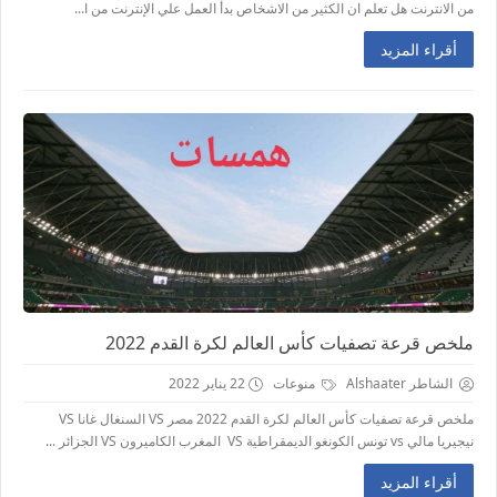
من الانترنت هل تعلم ان الكثير من الاشخاص بدأ العمل علي الإنترنت من ا...
أقراء المزيد
ملخص قرعة تصفيات كأس العالم لكرة القدم 2022
الشاطر Alshaater
منوعات
22 يناير 2022
ملخص قرعة تصفيات كأس العالم لكرة القدم 2022 مصر VS السنغال غانا VS
نيجيريا مالي vs تونس الكونغو الديمقراطية VS المغرب الكاميرون VS الجزائر ...
أقراء المزيد