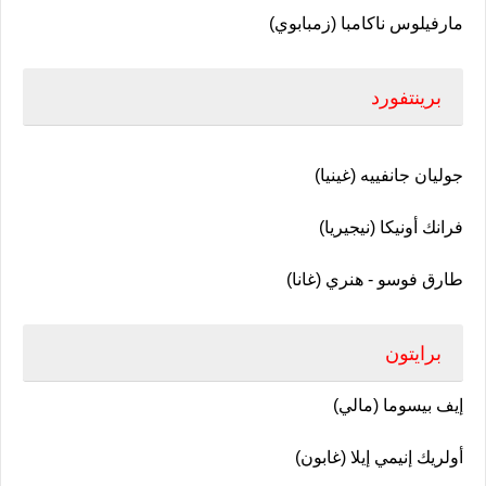
مارفيلوس ناكامبا (زمبابوي)
برينتفورد
جوليان جانفييه (غينيا)
فرانك أونيكا (نيجيريا)
طارق فوسو - هنري (غانا)
برايتون
إيف بيسوما (مالي)
أولريك إنيمي إيلا (غابون)