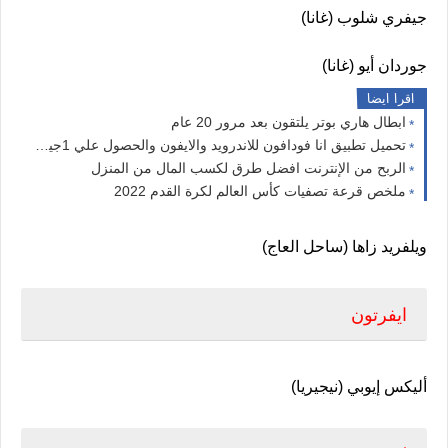
جيفري شلوب (غانا)
جوردان أيو (غانا)
اقرا ايضا
ابطال هاري بوتر يلتقون بعد مرور 20 عام
تحميل تطبيق انا فودافون للاندرويد والايفون والحصول علي 1جيجا مجانا من فودافون
الربح من الإنترنت افضل طرق لكسب المال من المنزل
ملخص قرعة تصفيات كأس العالم لكرة القدم 2022
ويلفريد زاها (ساحل العاج)
ايفرتون
أليكس إيوبي (نيجيريا)