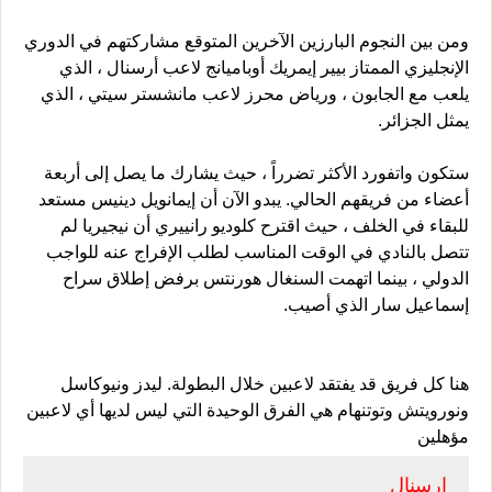
ومن بين النجوم البارزين الآخرين المتوقع مشاركتهم في الدوري
الإنجليزي الممتاز بيير إيمريك أوباميانج لاعب أرسنال ، الذي
يلعب مع الجابون ، ورياض محرز لاعب مانشستر سيتي ، الذي
يمثل الجزائر.
ستكون واتفورد الأكثر تضرراً ، حيث يشارك ما يصل إلى أربعة
أعضاء من فريقهم الحالي. يبدو الآن أن إيمانويل دينيس مستعد
للبقاء في الخلف ، حيث اقترح كلوديو رانييري أن نيجيريا لم
تتصل بالنادي في الوقت المناسب لطلب الإفراج عنه للواجب
الدولي ، بينما اتهمت السنغال هورنتس برفض إطلاق سراح
إسماعيل سار الذي أصيب.
هنا كل فريق قد يفتقد لاعبين خلال البطولة. ليدز ونيوكاسل
ونورويتش وتوتنهام هي الفرق الوحيدة التي ليس لديها أي لاعبين
مؤهلين
ارسنال