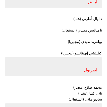
ليستر
دانيال أمارتي (غانا)
نامباليس ميندي (السنغال)
ويلفريد نديدي (نيجيريا)
كيليتشي إيهيناتشو (نيجيريا)
ليفربول
محمد صلاح (مصر)
نانى كيتا (غينيا )
ساديو مانى (السنغال)