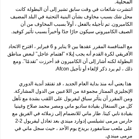
المحلية.
انتشرت شائعات في وقت سابق تشير إلى أن البطولة كانت
محل شك بسبب مخاوف بشأن البنية التحتية في البلد المضيف
الكاميرون. تم تأجيله بالفعل ، أولاً بسبب المخاوف من أن
الصيف الكاميروني سيكون حارًا جدًا وأخيراً بسبب تأثير كوفيد.
مع المنافسة المقرر عقدها بين 9 يناير و 6 فبراير ، اقترح الاتحاد
الأفريقي لكرة القدم أنه يجب إيلاء "اهتمام عاجل" لبعض مناطق
البطولة لكنه أشار إلى أن الكاميرون قد أحرزت "تقدمًا". ومع
ذلك ، لم يرد ذكر لإلغاء أو تأجيل Afcon.
هذا يعني أنه منذ بداية العام الجديد ، قد تفتقد أندية الدوري
الإنجليزي الممتاز مجموعة من اللاعبين من الدول المشاركة.
ومن المقرر أن يتأثر سباق ليفربول على اللقب بشدة مع تأهل
كل من السنغال بقيادة ساديو ماني ومصر محمد صلاح وغينيا
بقيادة نابي كيتا. طار ماني للانضمام إلى زملائه في الفريق مع
حارس مرمى تشيلسي إدوارد ميندي بعد تعادل ليفربول 2-2
على ملعب ستامفورد بريدج يوم الأحد ، حيث سجل ماني في
مرمى ميندي.